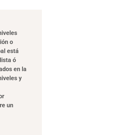
niveles
ión o
pal está
ista ó
ados en la
niveles y
or
re un