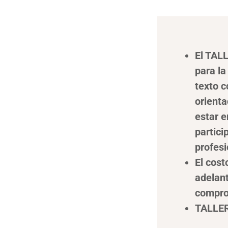
El TALL
para la
texto c
orienta
estar e
partici
profes
El cost
adelant
compro
TALLE