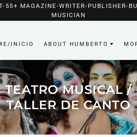
Translate:
Select Language
▼
ST-55+ MAGAZINE-WRITER-PUBLISHER-B
MUSICIAN
E/INICIO
ABOUT HUMBERTO
MO
TEATRO MUSICAL /
TALLER DE CANTO